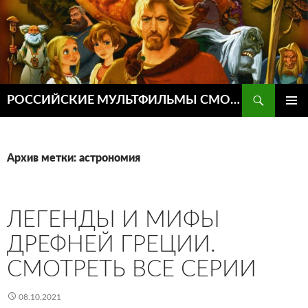
Поиск
РОССИЙСКИЕ МУЛЬТФИЛЬМЫ СМОТРЕТЬ ОНЛАЙН
ПЕРЕЙТИ
ОСНОВ
К
МЕНЮ
СОДЕРЖИМОМУ
Архив метки: астрономия
ЛЕГЕНДЫ И МИФЫ
ДРЕФНЕЙ ГРЕЦИИ.
СМОТРЕТЬ ВСЕ СЕРИИ
08.10.2021