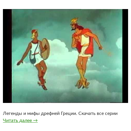
Легенды и мифы дрефней Греции. Скачать все серии
Легенды и мифы дрефней Греции. Смотреть 
Читать далее
→