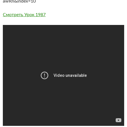
awRn&index=10
Смотреть Урок 1987