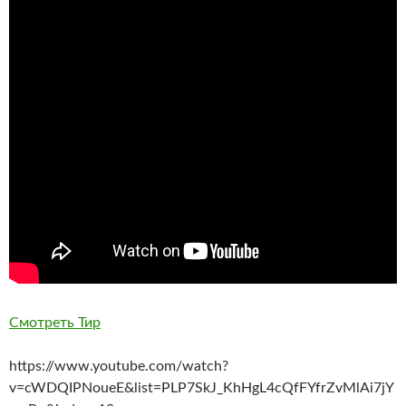
Смотреть Тир
https://www.youtube.com/watch?
v=cWDQIPNoueE&list=PLP7SkJ_KhHgL4cQfFYfrZvMlAi7jY