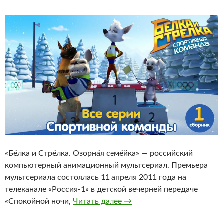
«Бе́лка и Стре́лка. Озорна́я семе́йка» — российский
компьютерный анимационный мультсериал. Премьера
мультсериала состоялась 11 апреля 2011 года на
телеканале «Россия-1» в детской вечерней передаче
Белка и Стрелка. Озорная 
«Спокойной ночи,
Читать далее
→