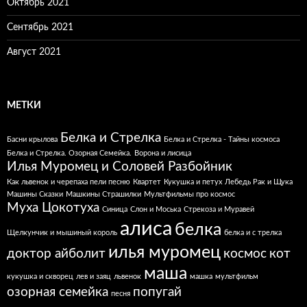
Октябрь 2021
Сентябрь 2021
Август 2021
МЕТКИ
Белка и Стрелка
Басни крылова
Белка и Стрелка - Тайны космоса
Белка и Стрелка. Озорная Семейка.
Ворона и лисица
Илья Муромец и Соловей Разбойник
Как львенок и черепаха пели песню
Квартет
Кукушка и петух
Лебедь Рак и Щука
Машины Сказки
Машкины Страшилки
Мультфильмы про космос
Муха Цокотуха
Синица
Слон и Моська
Стрекоза и Муравей
алиса
белка
Щелкунчик и мышиный король
белка и с трелка
илья муромец
доктор айболит
космос
кот
маша
кукушка и скворец
лев и заяц
львенок
машка
мультфильм
озорная семейка
попугай
песня