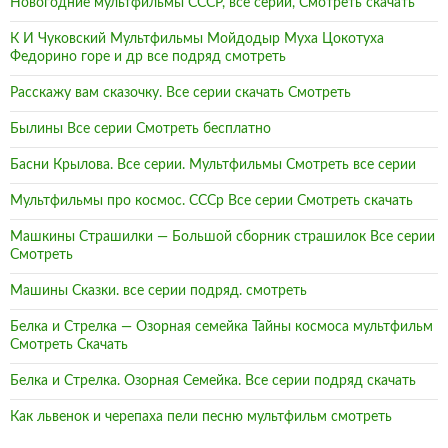
Новогодние мультфильмы СССР, все серии, Смотреть скачать
К И Чуковский Мультфильмы Мойдодыр Муха Цокотуха
Федорино горе и др все подряд смотреть
Расскажу вам сказочку. Все серии скачать Смотреть
Былины Все серии Смотреть бесплатно
Басни Крылова. Все серии. Мультфильмы Смотреть все серии
Мультфильмы про космос. СССр Все серии Смотреть скачать
Машкины Страшилки — Большой сборник страшилок Все серии
Смотреть
Машины Сказки. все серии подряд. смотреть
Белка и Стрелка — Озорная семейка Тайны космоса мультфильм
Смотреть Скачать
Белка и Стрелка. Озорная Семейка. Все серии подряд скачать
Как львенок и черепаха пели песню мультфильм смотреть