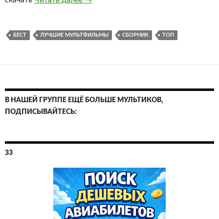
скачать
Читать далее
→
БЕСТ
ЛУЧШИЕ МУЛЬТФИЛЬМЫ
СБОРНИК
ТОП
В НАШЕЙ ГРУППЕ ЕЩЁ БОЛЬШЕ МУЛЬТИКОВ,
ПОДПИСЫВАЙТЕСЬ:
33