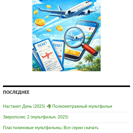
ПОСЛЕДНЕЕ
Настанет День (2025)
Полнометражный мультфильм
Зверополис 2 (мультфильм, 2025)
Пластилиновые мультфильмы, Все серии скачать