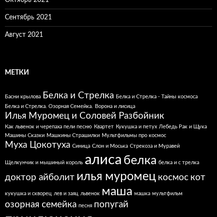
Сентябрь 2021
Август 2021
МЕТКИ
Белка и Стрелка
Басни крылова
Белка и Стрелка - Тайны космоса
Белка и Стрелка. Озорная Семейка.
Ворона и лисица
Илья Муромец и Соловей Разбойник
Как львенок и черепаха пели песню
Квартет
Кукушка и петух
Лебедь Рак и Щука
Машины Сказки
Машкины Страшилки
Мультфильмы про космос
Муха Цокотуха
Синица
Слон и Моська
Стрекоза и Муравей
алиса
белка
Щелкунчик и мышиный король
белка и с трелка
илья муромец
доктор айболит
космос
кот
маша
кукушка и скворец
лев и заяц
львенок
машка
мультфильм
озорная семейка
попугай
песня