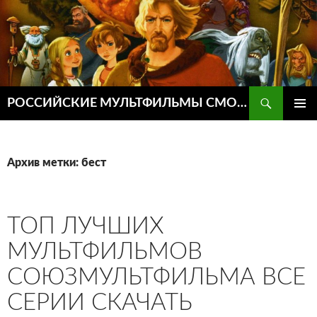
Поиск
РОССИЙСКИЕ МУЛЬТФИЛЬМЫ СМОТРЕТЬ ОНЛАЙН
ПЕРЕЙТИ
ОСНОВ
К
МЕНЮ
СОДЕРЖИМОМУ
Архив метки: бест
ТОП ЛУЧШИХ
МУЛЬТФИЛЬМОВ
СОЮЗМУЛЬТФИЛЬМА ВСЕ
СЕРИИ СКАЧАТЬ