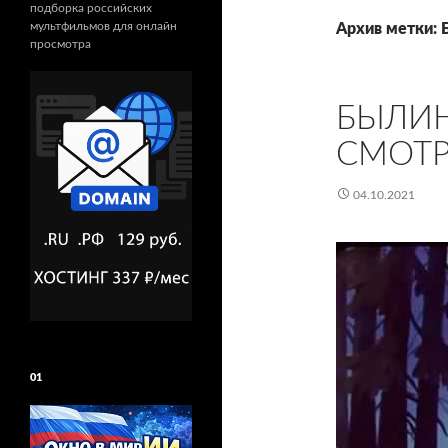
подборка российских
мультфильмов для онлайн
Архив метки:
просмотра
БЫЛИН
СМОТР
04.10.2021
01