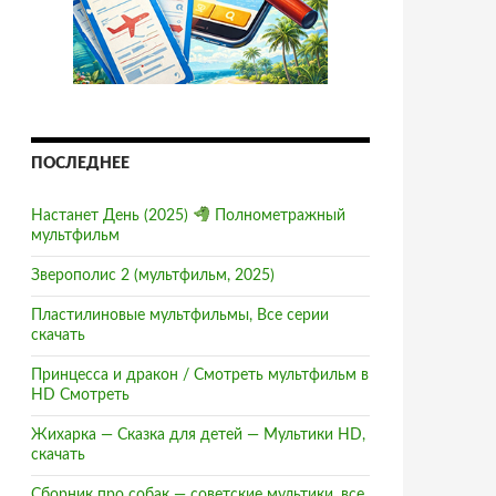
ПОСЛЕДНЕЕ
Настанет День (2025)
Полнометражный
мультфильм
Зверополис 2 (мультфильм, 2025)
Пластилиновые мультфильмы, Все серии
скачать
отреть бесплатно
Принцесса и дракон / Смотреть мультфильм в
HD Смотреть
Жихарка — Сказка для детей — Мультики HD,
скачать
Сборник про собак — советские мультики, все