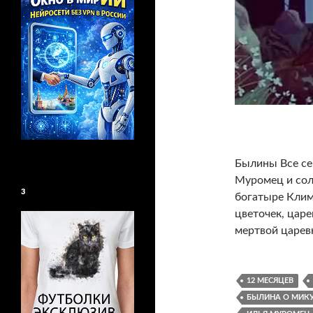
Былины Все се
Муромец и сол
3
богатыре Клим
цветочек, царе
мертвой царев
12 МЕСЯЦЕВ
БЫЛИНА О МИКУ