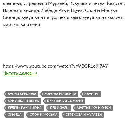
крылова, Стрекоза и Муравей, Кукушка и петух, Квартет,
Ворона и лисица, Лебедь Рак и Щука, Слон и Моська,
Синица, кукушка и петух, лев и заяц, кукушка и скворец,
мартышка и очки
https://www.youtube.com/watch?v=VBGR1o9l7AY
Басни Крылова. Все серии. Мультфильмы См
Читать далее
→
БАСНИ КРЫЛОВА
ВОРОНА И ЛИСИЦА
КВАРТЕТ
КУКУШКА И ПЕТУХ
КУКУШКА И СКВОРЕЦ
ЛЕБЕДЬ РАК И ЩУКА
ЛЕВ И ЗАЯЦ
МАРТЫШКА И ОЧКИ
СИНИЦА
СЛОН И МОСЬКА
СТРЕКОЗА И МУРАВЕЙ