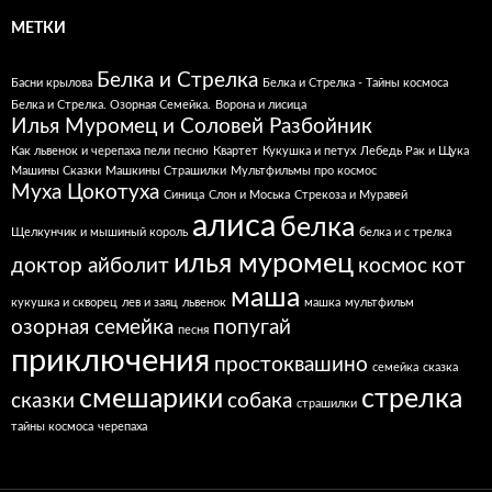
МЕТКИ
Белка и Стрелка
Басни крылова
Белка и Стрелка - Тайны космоса
Белка и Стрелка. Озорная Семейка.
Ворона и лисица
Илья Муромец и Соловей Разбойник
Как львенок и черепаха пели песню
Квартет
Кукушка и петух
Лебедь Рак и Щука
Машины Сказки
Машкины Страшилки
Мультфильмы про космос
Муха Цокотуха
Синица
Слон и Моська
Стрекоза и Муравей
алиса
белка
Щелкунчик и мышиный король
белка и с трелка
илья муромец
доктор айболит
космос
кот
маша
кукушка и скворец
лев и заяц
львенок
машка
мультфильм
озорная семейка
попугай
песня
приключения
простоквашино
семейка
сказка
смешарики
стрелка
сказки
собака
страшилки
тайны космоса
черепаха