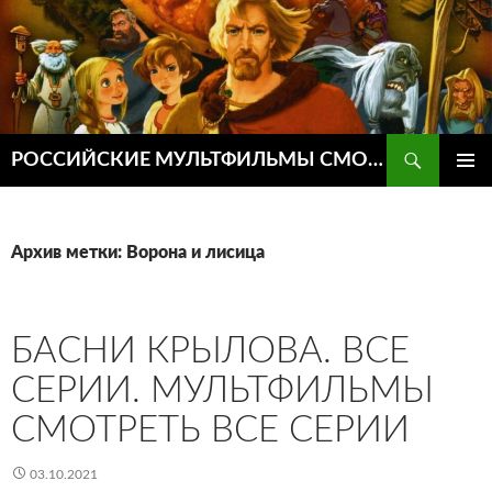
Поиск
РОССИЙСКИЕ МУЛЬТФИЛЬМЫ СМОТРЕТЬ ОНЛАЙН
ПЕРЕЙТИ
ОСНОВ
К
МЕНЮ
СОДЕРЖИМОМУ
Архив метки: Ворона и лисица
БАСНИ КРЫЛОВА. ВСЕ
СЕРИИ. МУЛЬТФИЛЬМЫ
СМОТРЕТЬ ВСЕ СЕРИИ
03.10.2021