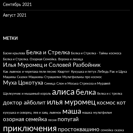
Сентябрь 2021
Август 2021
МЕТКИ
Белка и Стрелка
Басни крылова
Белка и Стрелка - Тайны космоса
Белка и Стрелка. Озорная Семейка.
Ворона и лисица
Илья Муромец и Соловей Разбойник
Как львенок и черепаха пели песню
Квартет
Кукушка и петух
Лебедь Рак и Щука
Машины Сказки
Машкины Страшилки
Мультфильмы про космос
Муха Цокотуха
Синица
Слон и Моська
Стрекоза и Муравей
алиса
белка
Щелкунчик и мышиный король
белка и с трелка
илья муромец
доктор айболит
космос
кот
маша
кукушка и скворец
лев и заяц
львенок
машка
мультфильм
озорная семейка
попугай
песня
приключения
простоквашино
семейка
сказка