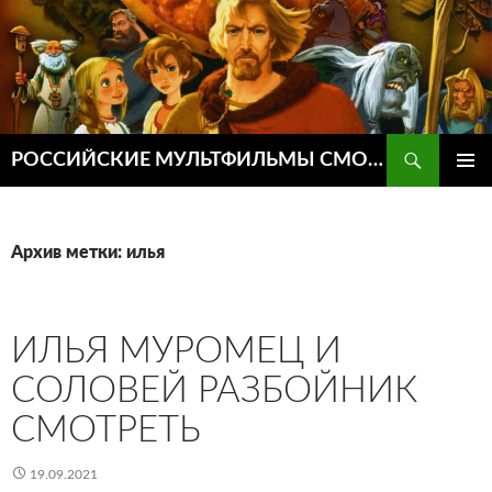
Поиск
РОССИЙСКИЕ МУЛЬТФИЛЬМЫ СМОТРЕТЬ ОНЛАЙН
ПЕРЕЙТИ
ОСНОВ
К
МЕНЮ
СОДЕРЖИМОМУ
Архив метки: илья
ИЛЬЯ МУРОМЕЦ И
СОЛОВЕЙ РАЗБОЙНИК
СМОТРЕТЬ
19.09.2021