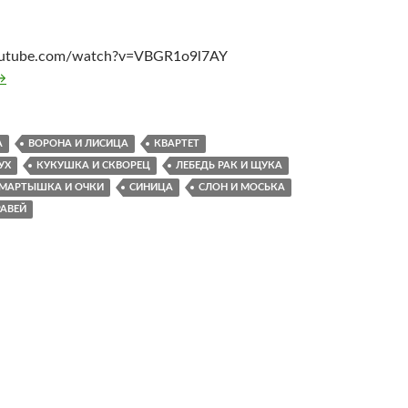
outube.com/watch?v=VBGR1o9l7AY
асни Крылова. Все серии. Мультфильмы Смотреть все сери
→
А
ВОРОНА И ЛИСИЦА
КВАРТЕТ
УХ
КУКУШКА И СКВОРЕЦ
ЛЕБЕДЬ РАК И ЩУКА
МАРТЫШКА И ОЧКИ
СИНИЦА
СЛОН И МОСЬКА
РАВЕЙ