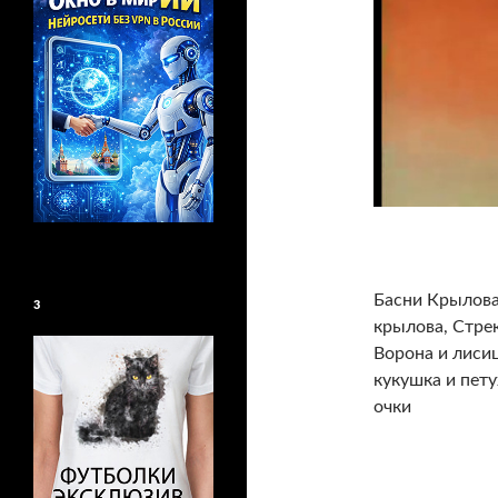
Басни Крылова
3
крылова, Стрек
Ворона и лисиц
кукушка и пету
очки