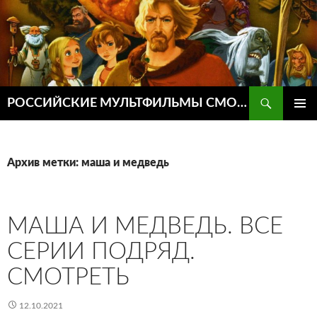
Поиск
РОССИЙСКИЕ МУЛЬТФИЛЬМЫ СМОТРЕТЬ ОНЛАЙН
ПЕРЕЙТИ
ОСНОВ
К
МЕНЮ
СОДЕРЖИМОМУ
Архив метки: маша и медведь
МАША И МЕДВЕДЬ. ВСЕ
СЕРИИ ПОДРЯД.
СМОТРЕТЬ
12.10.2021