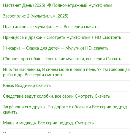
Настанет День (2025)
Полнометражный мультфильм
Зверополис 2 (мультфильм, 2025)
Пластилиновые мультфильмы, Все серии скачать
Принцесса и дракон / Смотреть мультфильм в HD Смотреть
Жихарка — Сказка для детей — Мультики HD, скачать
Сборник про собак — советские мультики, все серии Скачать
Ишь ты масленица, В синем море в белой пене. Ух ты говорящая
рыба и др. Все серии смотреть
Князь Владимир скачать
Следствие ведут колобки, все серии Смотреть Скачать
Тигрёнок и его друзья, По дороге с облаками Все серии подряд
скачать
Маша и медведь. Все серии подряд. Смотреть