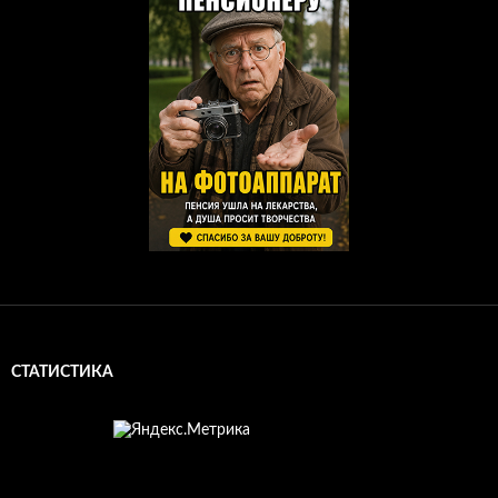
СТАТИСТИКА