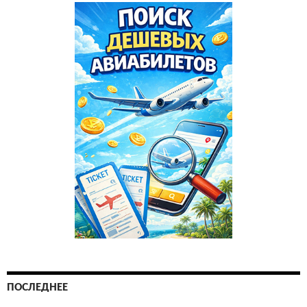
ПОСЛЕДНЕЕ