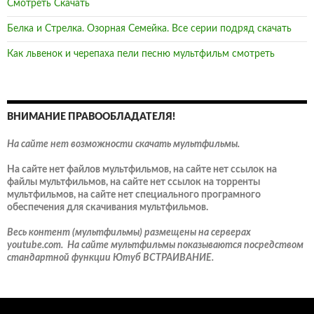
Смотреть Скачать
Белка и Стрелка. Озорная Семейка. Все серии подряд скачать
Как львенок и черепаха пели песню мультфильм смотреть
ВНИМАНИЕ ПРАВООБЛАДАТЕЛЯ!
На сайте нет возможности скачать мультфильмы.
На сайте нет файлов мультфильмов, на сайте нет ссылок на
файлы мультфильмов, на сайте нет ссылок на торренты
мультфильмов, на сайте нет специального програмного
обеспечения для скачивания мультфильмов.
Весь контент (мультфильмы) размещены на серверах
youtube.com. На сайте мультфильмы показываются посредством
стандартной функции Ютуб ВСТРАИВАНИЕ.