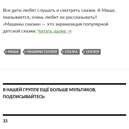
Все дети любят слушать и смотреть сказки. А Маша,
оказывается, очень любит их рассказывать!!
«Машины сказки» — это экранизация популярной
Машины Сказки. все серии п
детской сказки,
Читать далее
→
МАША
МАШИНЫ СКАЗКИ
СКАЗКА
СКАЗКИ
В НАШЕЙ ГРУППЕ ЕЩЁ БОЛЬШЕ МУЛЬТИКОВ,
ПОДПИСЫВАЙТЕСЬ:
33