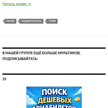
Трям! Сказки про Медвежонка и Ёжика. Все 
Читать далее
→
ЕЖИК
МЕДВЕЖОНОК
ТРЯМ
В НАШЕЙ ГРУППЕ ЕЩЁ БОЛЬШЕ МУЛЬТИКОВ,
ПОДПИСЫВАЙТЕСЬ:
33