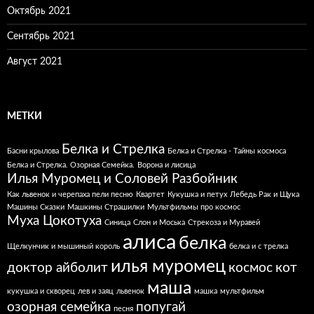
Октябрь 2021
Сентябрь 2021
Август 2021
МЕТКИ
Белка и Стрелка
Басни крылова
Белка и Стрелка - Тайны космоса
Белка и Стрелка. Озорная Семейка.
Ворона и лисица
Илья Муромец и Соловей Разбойник
Как львенок и черепаха пели песню
Квартет
Кукушка и петух
Лебедь Рак и Щука
Машины Сказки
Машкины Страшилки
Мультфильмы про космос
Муха Цокотуха
Синица
Слон и Моська
Стрекоза и Муравей
алиса
белка
Щелкунчик и мышиный король
белка и с трелка
илья муромец
доктор айболит
космос
кот
маша
кукушка и скворец
лев и заяц
львенок
машка
мультфильм
озорная семейка
попугай
песня