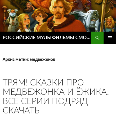
Поиск
РОССИЙСКИЕ МУЛЬТФИЛЬМЫ СМОТРЕТЬ ОНЛАЙН
ПЕРЕЙТИ
ОСНОВ
К
МЕНЮ
СОДЕРЖИМОМУ
Архив метки: медвежонок
ТРЯМ! СКАЗКИ ПРО
МЕДВЕЖОНКА И ЁЖИКА.
ВСЕ СЕРИИ ПОДРЯД
СКАЧАТЬ