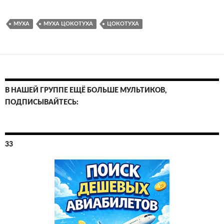
МУХА
МУХА ЦОКОТУХА
ЦОКОТУХА
В НАШЕЙ ГРУППЕ ЕЩЁ БОЛЬШЕ МУЛЬТИКОВ,
ПОДПИСЫВАЙТЕСЬ:
33