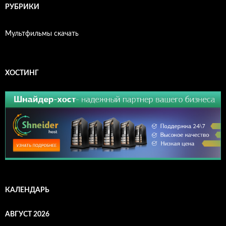
РУБРИКИ
Мультфильмы скачать
ХОСТИНГ
КАЛЕНДАРЬ
АВГУСТ 2026