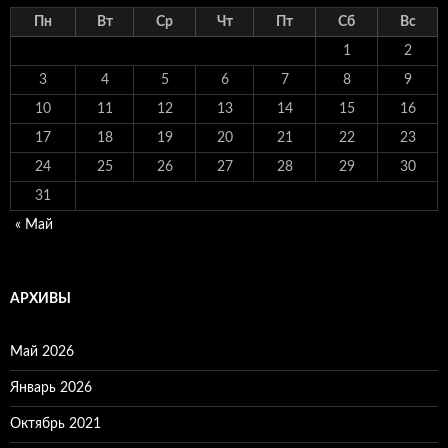
Пн
Вт
Ср
Чт
Пт
Сб
Вс
1
2
3
4
5
6
7
8
9
10
11
12
13
14
15
16
17
18
19
20
21
22
23
24
25
26
27
28
29
30
31
« Май
АРХИВЫ
Май 2026
Январь 2026
Октябрь 2021