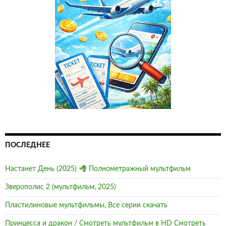
ПОСЛЕДНЕЕ
Настанет День (2025)
Полнометражный мультфильм
Зверополис 2 (мультфильм, 2025)
Пластилиновые мультфильмы, Все серии скачать
Принцесса и дракон / Смотреть мультфильм в HD Смотреть