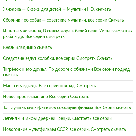
Жихарка — Сказка для детей — Мультики HD, скачать
Сборник про собак — советские мультики, все серии Скачать
Ишь ты масленица, В синем море в белой пене. Ух ты говорящая
рыба и др. Все серии смотреть
Князь Владимир скачать
Следствие ведут колобки, все серии Смотреть Скачать
Тигрёнок и его друзья, По дороге с облаками Все серии подряд
скачать
Маша и медведь. Все серии подряд. Смотреть
Новое простоквашино Все серии Смотреть
Топ лучших мультфильмов союзмультфильма Все Серии скачать
Легенды и мифы дрефней Греции. Смотреть все серии
Новогодние мультфильмы СССР, все серии, Смотреть скачать