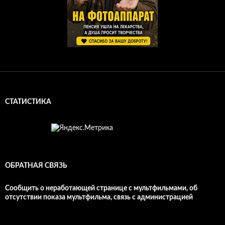
СТАТИСТИКА
ОБРАТНАЯ СВЯЗЬ
Сообщить о неработающей странице с мультфильмами, об
отсутствии показа мультфильма, связь с администрацией