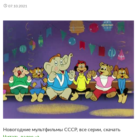
07.10.2021
Новогодние мультфильмы СССР, все серии, скачать
Новогодние мультфильмы СССР, все серии, 