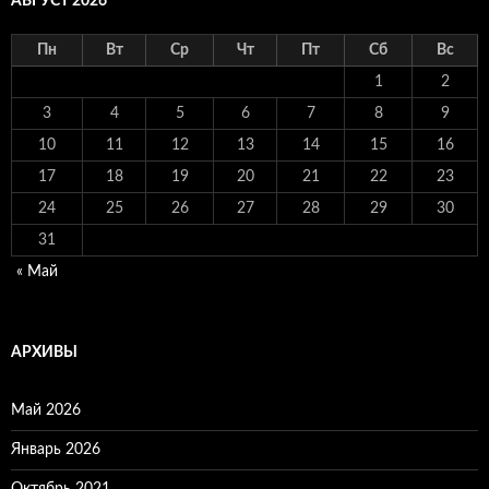
АВГУСТ 2026
Пн
Вт
Ср
Чт
Пт
Сб
Вс
1
2
3
4
5
6
7
8
9
10
11
12
13
14
15
16
17
18
19
20
21
22
23
24
25
26
27
28
29
30
31
« Май
АРХИВЫ
Май 2026
Январь 2026
Октябрь 2021