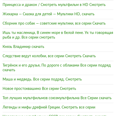
Принцесса и дракон / Смотреть мультфильм в HD Смотреть
Жихарка — Сказка для детей — Мультики HD, скачать
Сборник про собак — советские мультики, все серии Скачать
Ишь ты масленица, В синем море в белой пене. Ух ты говорящая
рыба и др. Все серии смотреть
Князь Владимир скачать
Следствие ведут колобки, все серии Смотреть Скачать
Тигрёнок и его друзья, По дороге с облаками Все серии подряд
скачать
Маша и медведь. Все серии подряд. Смотреть
Новое простоквашино Все серии Смотреть
Топ лучших мультфильмов союзмультфильма Все Серии скачать
Легенды и мифы дрефней Греции. Смотреть все серии