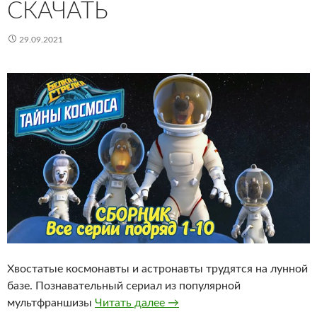
СКАЧАТЬ
29.09.2021
Хвостатые космонавты и астронавты трудятся на лунной
базе. Познавательный сериал из популярной
Белка и Стрелка — Озорная
мультфраншизы
Читать далее
→