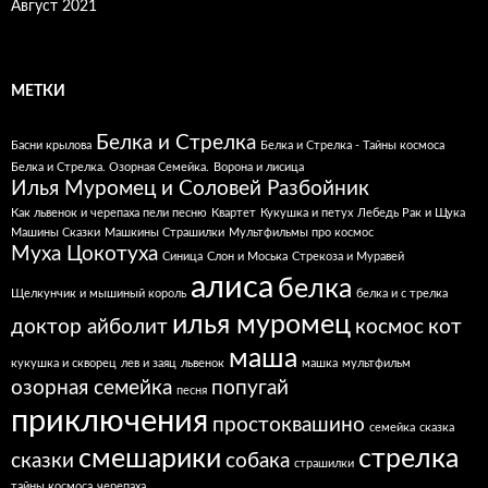
Август 2021
МЕТКИ
Белка и Стрелка
Басни крылова
Белка и Стрелка - Тайны космоса
Белка и Стрелка. Озорная Семейка.
Ворона и лисица
Илья Муромец и Соловей Разбойник
Как львенок и черепаха пели песню
Квартет
Кукушка и петух
Лебедь Рак и Щука
Машины Сказки
Машкины Страшилки
Мультфильмы про космос
Муха Цокотуха
Синица
Слон и Моська
Стрекоза и Муравей
алиса
белка
Щелкунчик и мышиный король
белка и с трелка
илья муромец
доктор айболит
космос
кот
маша
кукушка и скворец
лев и заяц
львенок
машка
мультфильм
озорная семейка
попугай
песня
приключения
простоквашино
семейка
сказка
смешарики
стрелка
сказки
собака
страшилки
тайны космоса
черепаха