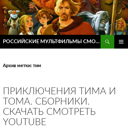
Поиск
РОССИЙСКИЕ МУЛЬТФИЛЬМЫ СМОТРЕТЬ ОНЛАЙН
ПЕРЕЙТИ
ОСНОВ
К
МЕНЮ
СОДЕРЖИМОМУ
Архив метки: тим
ПРИКЛЮЧЕНИЯ ТИМА И
ТОМА. СБОРНИКИ.
СКАЧАТЬ СМОТРЕТЬ
YOUTUBE