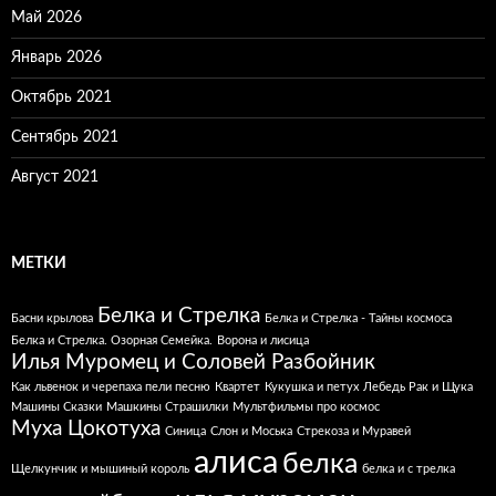
Май 2026
Январь 2026
Октябрь 2021
Сентябрь 2021
Август 2021
МЕТКИ
Белка и Стрелка
Басни крылова
Белка и Стрелка - Тайны космоса
Белка и Стрелка. Озорная Семейка.
Ворона и лисица
Илья Муромец и Соловей Разбойник
Как львенок и черепаха пели песню
Квартет
Кукушка и петух
Лебедь Рак и Щука
Машины Сказки
Машкины Страшилки
Мультфильмы про космос
Муха Цокотуха
Синица
Слон и Моська
Стрекоза и Муравей
алиса
белка
Щелкунчик и мышиный король
белка и с трелка