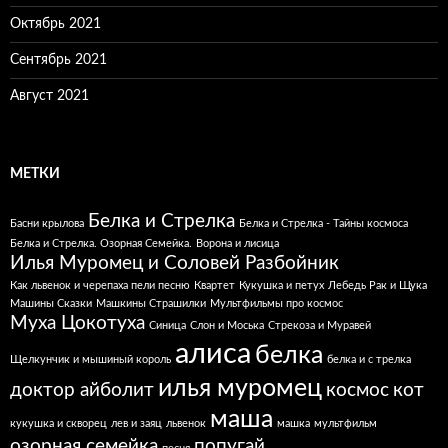
Октябрь 2021
Сентябрь 2021
Август 2021
МЕТКИ
Белка и Стрелка
Басни крылова
Белка и Стрелка - Тайны космоса
Белка и Стрелка. Озорная Семейка.
Ворона и лисица
Илья Муромец и Соловей Разбойник
Как львенок и черепаха пели песню
Квартет
Кукушка и петух
Лебедь Рак и Щука
Машины Сказки
Машкины Страшилки
Мультфильмы про космос
Муха Цокотуха
Синица
Слон и Моська
Стрекоза и Муравей
алиса
белка
Щелкунчик и мышиный король
белка и с трелка
илья муромец
доктор айболит
космос
кот
маша
кукушка и скворец
лев и заяц
львенок
машка
мультфильм
озорная семейка
попугай