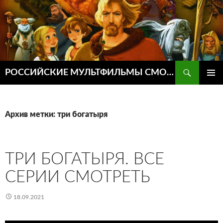
Поиск
РОССИЙСКИЕ МУЛЬТФИЛЬМЫ СМОТРЕТЬ ОНЛАЙН
ПЕРЕЙТИ
ОСНОВ
К
МЕНЮ
СОДЕРЖИМОМУ
Архив метки: три богатыря
ТРИ БОГАТЫРЯ. ВСЕ
СЕРИИ СМОТРЕТЬ
18.09.2021