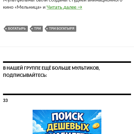
Мультфильмы были созданы студией анимационного
Три богатыря. Все серии
кино «Мельница» и
Читать далее
→
БОГАТЫРЬ
ТРИ
ТРИ БОГАТЫРЯ
В НАШЕЙ ГРУППЕ ЕЩЁ БОЛЬШЕ МУЛЬТИКОВ,
ПОДПИСЫВАЙТЕСЬ:
33