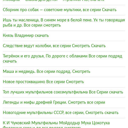
Сборник про собак — советские мультики, все серии Скачать
Ишь ты масленица, В синем море в белой пене. Ух ты говорящая
рыба и др. Все серии смотреть
Князь Владимир скачать
Следствие ведут колобки, все серии Смотреть Скачать
Тигрёнок и его друзья, По дороге с облаками Все серии подряд
скачать
Маша и медведь. Все серии подряд. Смотреть
Новое простоквашино Все серии Смотреть
Топ лучших мультфильмов союзмультфильма Все Серии скачать
Легенды и мифы дрефней Греции. Смотреть все серии
Новогодние мультфильмы СССР, все серии, Смотреть скачать
К И Чуковский Мультфильмы Мойдодыр Муха Цокотуха