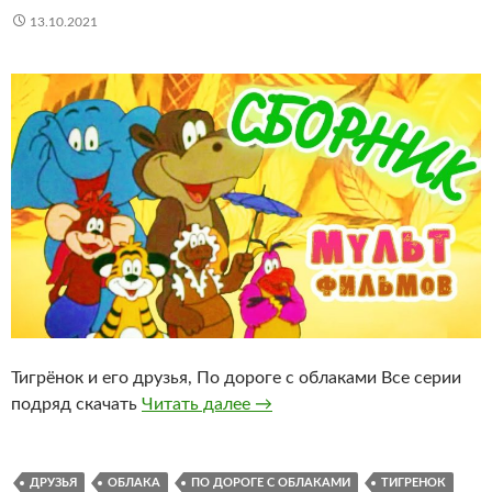
13.10.2021
Тигрёнок и его друзья, По дороге с облаками Все серии
Тигрёнок и его друзья, По д
подряд скачать
Читать далее
→
ДРУЗЬЯ
ОБЛАКА
ПО ДОРОГЕ С ОБЛАКАМИ
ТИГРЕНОК