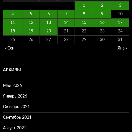
1
2
3
4
5
6
7
8
9
10
11
12
13
14
15
16
17
18
19
20
21
22
23
24
25
26
27
28
29
30
31
« Сен
Янв »
АРХИВЫ
Май 2026
Январь 2026
Октябрь 2021
Сентябрь 2021
Август 2021