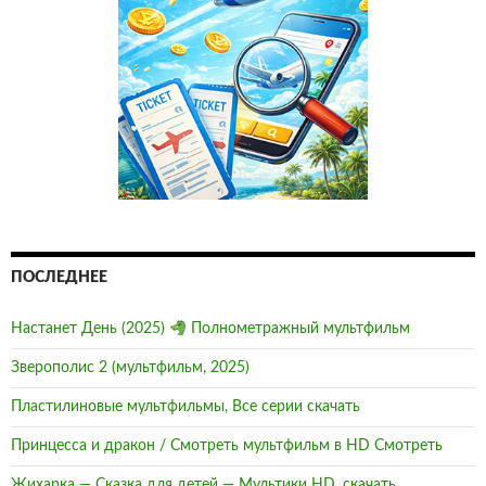
ПОСЛЕДНЕЕ
Настанет День (2025)
Полнометражный мультфильм
Зверополис 2 (мультфильм, 2025)
Пластилиновые мультфильмы, Все серии скачать
Принцесса и дракон / Смотреть мультфильм в HD Смотреть
Жихарка — Сказка для детей — Мультики HD, скачать