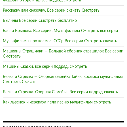
Федорино горе и др все подряд смотреть
Расскажу вам сказочку. Все серии скачать Смотреть
Былины Все серии Смотреть бесплатно
Басни Крылова. Все серии. Мультфильмы Смотреть все серии
Мультфильмы про космос. СССр Все серии Смотреть скачать
Машкины Страшилки — Большой сборник страшилок Все серии
Смотреть
Машины Сказки. все серии подряд. смотреть
Белка и Стрелка — Озорная семейка Тайны космоса мультфильм
Смотреть Скачать
Белка и Стрелка. Озорная Семейка. Все серии подряд скачать
Как львенок и черепаха пели песню мультфильм смотреть