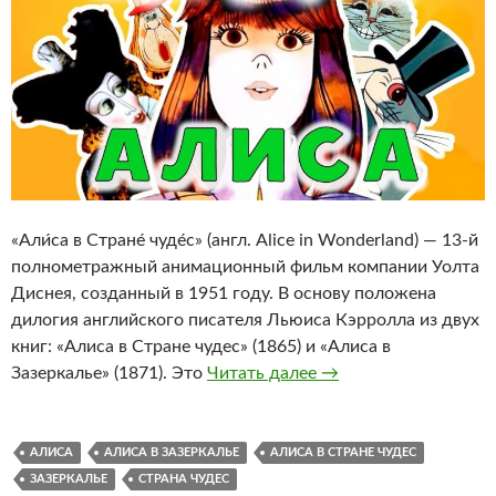
«Али́са в Стране́ чуде́с» (англ. Alice in Wonderland) — 13-й
полнометражный анимационный фильм компании Уолта
Диснея, созданный в 1951 году. В основу положена
дилогия английского писателя Льюиса Кэрролла из двух
книг: «Алиса в Стране чудес» (1865) и «Алиса в
АЛИСА В СТРАНЕ ЧУ
Зазеркалье» (1871). Это
Читать далее
→
АЛИСА
АЛИСА В ЗАЗЕРКАЛЬЕ
АЛИСА В СТРАНЕ ЧУДЕС
ЗАЗЕРКАЛЬЕ
СТРАНА ЧУДЕС