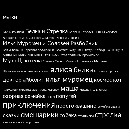
МЕТКИ
Белка и Стрелка
Басни крылова
Белка и Стрелка - Тайны космоса
Белка и Стрелка. Озорная Семейка.
Ворона и лисица
Илья Муромец и Соловей Разбойник
Как львенок и черепаха пели песню
Квартет
Кукушка и петух
Лебедь Рак и Щука
Машины Сказки
Машкины Страшилки
Мультфильмы про космос
Муха Цокотуха
Синица
Слон и Моська
Стрекоза и Муравей
алиса
белка
Щелкунчик и мышиный король
белка и с трелка
илья муромец
доктор айболит
космос
кот
маша
кукушка и скворец
лев и заяц
львенок
машка
мультфильм
озорная семейка
попугай
песня
приключения
простоквашино
семейка
сказка
смешарики
стрелка
сказки
собака
страшилки
тайны космоса
черепаха