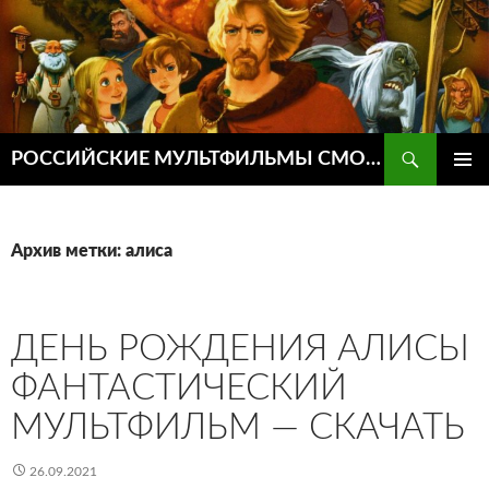
Поиск
РОССИЙСКИЕ МУЛЬТФИЛЬМЫ СМОТРЕТЬ ОНЛАЙН
ПЕРЕЙТИ
ОСНОВ
К
МЕНЮ
СОДЕРЖИМОМУ
Архив метки: алиса
ДЕНЬ РОЖДЕНИЯ АЛИСЫ
ФАНТАСТИЧЕСКИЙ
МУЛЬТФИЛЬМ — СКАЧАТЬ
26.09.2021