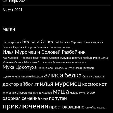
Сентябрь 2021
Август 2021
МЕТКИ
Белка и Стрелка
Басни крылова
Белка и Стрелка - Тайны космоса
Белка и Стрелка. Озорная Семейка.
Ворона и лисица
Илья Муромец и Соловей Разбойник
Как львенок и черепаха пели песню
Квартет
Кукушка и петух
Лебедь Рак и Щука
Машины Сказки
Машкины Страшилки
Мультфильмы про космос
Муха Цокотуха
Синица
Слон и Моська
Стрекоза и Муравей
алиса
белка
Щелкунчик и мышиный король
белка и с трелка
илья муромец
доктор айболит
космос
кот
маша
кукушка и скворец
лев и заяц
львенок
машка
мультфильм
озорная семейка
попугай
песня
приключения
простоквашино
семейка
сказка