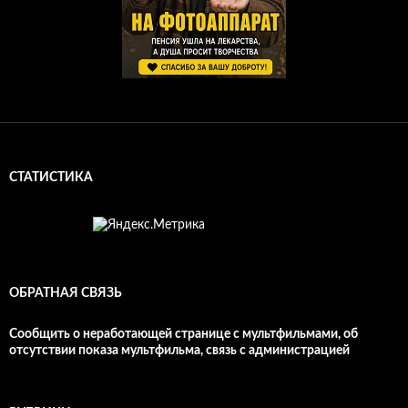
СТАТИСТИКА
ОБРАТНАЯ СВЯЗЬ
Сообщить о неработающей странице с мультфильмами, об
отсутствии показа мультфильма, связь с администрацией