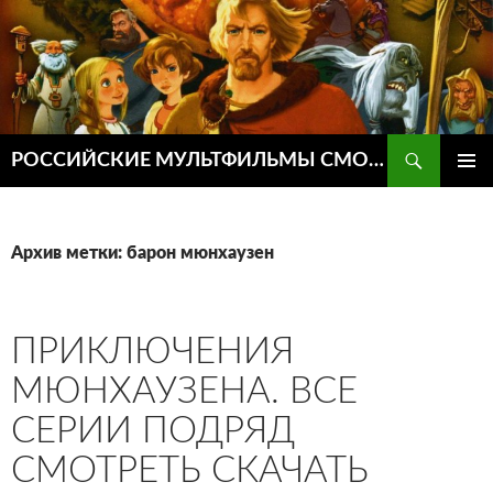
Поиск
РОССИЙСКИЕ МУЛЬТФИЛЬМЫ СМОТРЕТЬ ОНЛАЙН
ПЕРЕЙТИ
ОСНОВ
К
МЕНЮ
СОДЕРЖИМОМУ
Архив метки: барон мюнхаузен
ПРИКЛЮЧЕНИЯ
МЮНХАУЗЕНА. ВСЕ
СЕРИИ ПОДРЯД
СМОТРЕТЬ СКАЧАТЬ