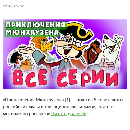
07.09.2021
«Приключения Мюнхаузена»[1] — цикл из 5 советских и
российских мультипликационных фильмов, снятых
Приключения Мюнхаузе
мотивам по рассказов
Читать далее
→