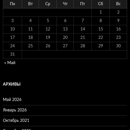
Пн
Вт
Ср
Чт
Пт
Сб
Вс
1
2
3
4
5
6
7
8
9
10
11
12
13
14
15
16
17
18
19
20
21
22
23
24
25
26
27
28
29
30
31
« Май
АРХИВЫ
Май 2026
Январь 2026
Октябрь 2021