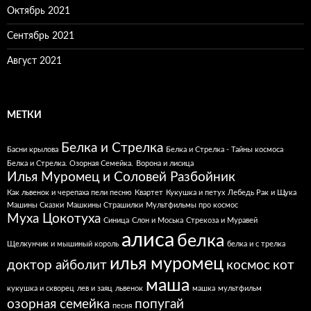
Октябрь 2021
Сентябрь 2021
Август 2021
МЕТКИ
Белка и Стрелка
Басни крылова
Белка и Стрелка - Тайны космоса
Белка и Стрелка. Озорная Семейка.
Ворона и лисица
Илья Муромец и Соловей Разбойник
Как львенок и черепаха пели песню
Квартет
Кукушка и петух
Лебедь Рак и Щука
Машины Сказки
Машкины Страшилки
Мультфильмы про космос
Муха Цокотуха
Синица
Слон и Моська
Стрекоза и Муравей
алиса
белка
Щелкунчик и мышиный король
белка и с трелка
илья муромец
доктор айболит
космос
кот
маша
кукушка и скворец
лев и заяц
львенок
машка
мультфильм
озорная семейка
попугай
песня