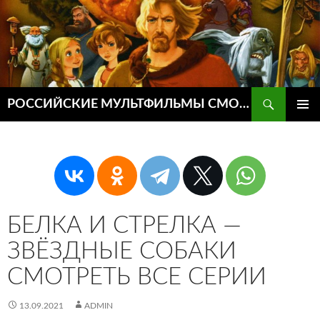
Поиск
РОССИЙСКИЕ МУЛЬТФИЛЬМЫ СМОТРЕТЬ ОНЛАЙН
ПЕРЕЙТИ
ОСНОВ
К
МЕНЮ
СОДЕРЖИМОМУ
БЕЛКА И СТРЕЛКА —
ЗВЁЗДНЫЕ СОБАКИ
СМОТРЕТЬ ВСЕ СЕРИИ
13.09.2021
ADMIN