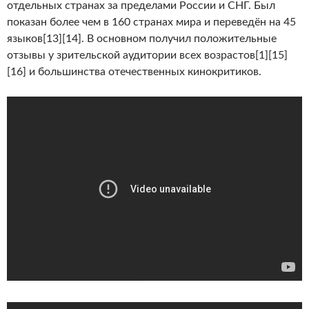
отдельных странах за пределами России и СНГ. Был
показан более чем в 160 странах мира и переведён на 45
языков[13][14]. В основном получил положительные
отзывы у зрительской аудитории всех возрастов[1][15]
[16] и большинства отечественных кинокритиков.