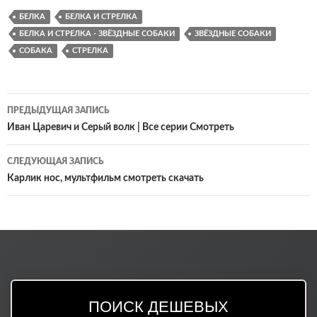
БЕЛКА
БЕЛКА И СТРЕЛКА
БЕЛКА И СТРЕЛКА - ЗВЁЗДНЫЕ СОБАКИ
ЗВЁЗДНЫЕ СОБАКИ
СОБАКА
СТРЕЛКА
Навигация
ПРЕДЫДУЩАЯ ЗАПИСЬ
по
Иван Царевич и Серый волк | Все серии Смотреть
записям
СЛЕДУЮЩАЯ ЗАПИСЬ
Карлик нос, мультфильм смотреть скачать